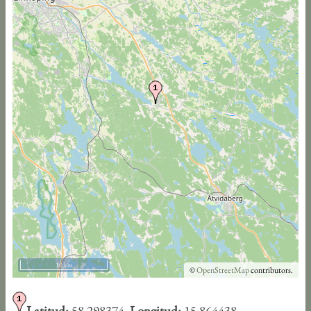
10 km
©
OpenStreetMap
contributors.
Latitud:
58.298374,
Longitud:
15.864438