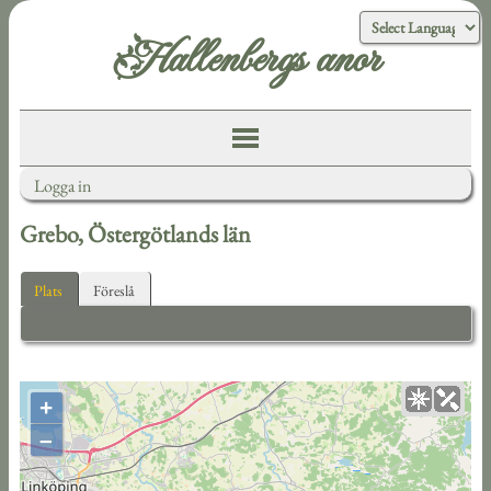
Hallenbergs anor
Logga in
Grebo, Östergötlands län
Plats
Föreslå
+
–