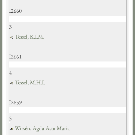
I2660
3
Tessel, K.I.M.
I2661
4
Tessel, M.H.I.
I2659
5
Wirsén, Agda Asta Maria