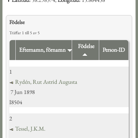
Födelse
Träffar 1 till 5 av 5
Födelse
Efternamn, förnamn
Person-ID
1
Rydén, Rut Astrid Augusta
7 Jun 1898
I8504
2
Tessel, J.K.M.