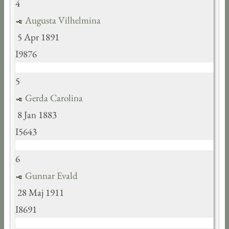
4
Augusta Vilhelmina
5 Apr 1891
I9876
5
Gerda Carolina
8 Jan 1883
I5643
6
Gunnar Evald
28 Maj 1911
I8691