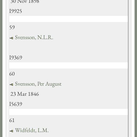
30 Nov 1898
I9925
59
Svensson, N.L.R.
I9369
60
Svensson, Per August
23 Mar 1846
I5639
61
Widfeldt, L.M.