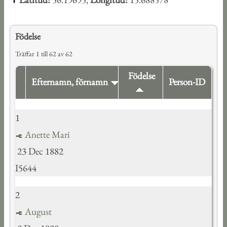
Födelse
Träffar 1 till 62 av 62
Födelse
Efternamn, förnamn
Person-ID
1
Anette Mari
23 Dec 1882
I5644
2
August