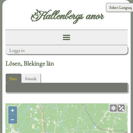
Hallenbergs anor
Logga in
Lösen, Blekinge län
Plats
Föreslå
+
–