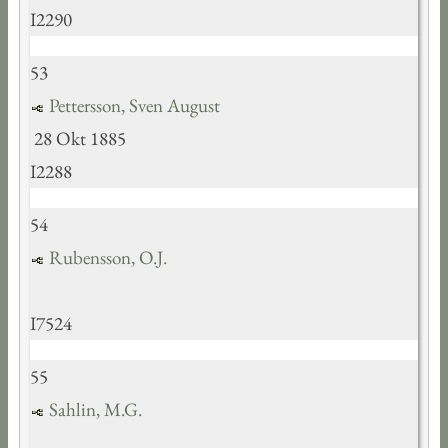
I2290
53
Pettersson, Sven August
28 Okt 1885
I2288
54
Rubensson, O.J.
I7524
55
Sahlin, M.G.