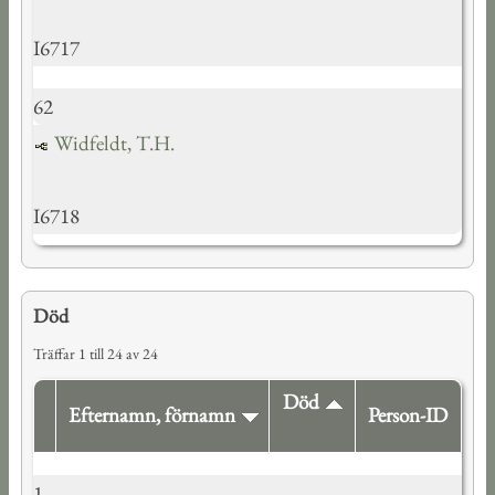
I6717
62
Widfeldt, T.H.
I6718
Död
Träffar 1 till 24 av 24
Död
Efternamn, förnamn
Person-ID
1