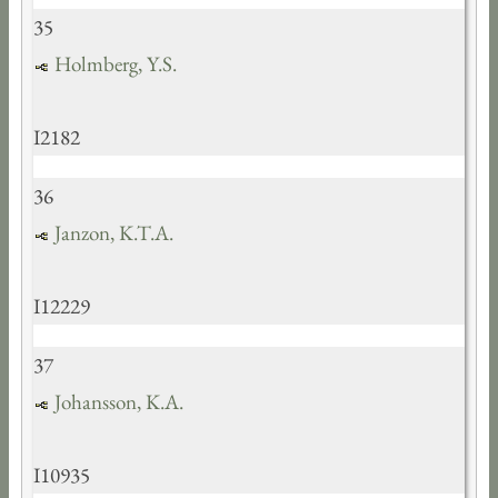
35
Holmberg, Y.S.
I2182
36
Janzon, K.T.A.
I12229
37
Johansson, K.A.
I10935