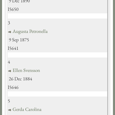
9 Dec 1890
I5650
3
Augusta Petronella
9 Sep 1875
I5641
4
Ellen Svensson
26 Dec 1884
I5646
5
Gerda Carolina