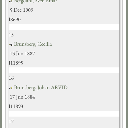
Bergdahl, Sven Einar
5 Dec 1909
I8690
15
Brunsberg, Cecilia
13 Jun 1887
I11895
16
Brunsberg, Johan ARVID
17 Jun 1884
I11893
17