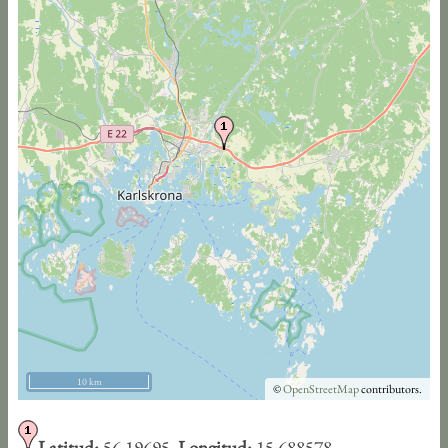
10 km
©
OpenStreetMap
contributors.
Latitud:
56.19695,
Longitud:
15.688578