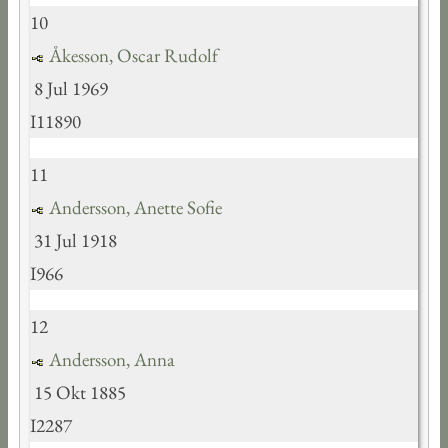
10
Åkesson, Oscar Rudolf
8 Jul 1969
I11890
11
Andersson, Anette Sofie
31 Jul 1918
I966
12
Andersson, Anna
15 Okt 1885
I2287