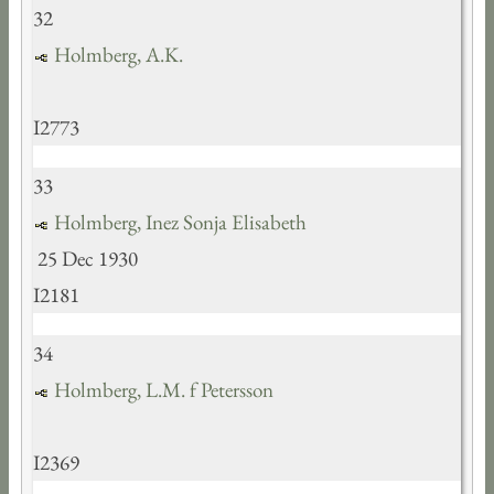
32
Holmberg, A.K.
I2773
33
Holmberg, Inez Sonja Elisabeth
25 Dec 1930
I2181
34
Holmberg, L.M. f Petersson
I2369